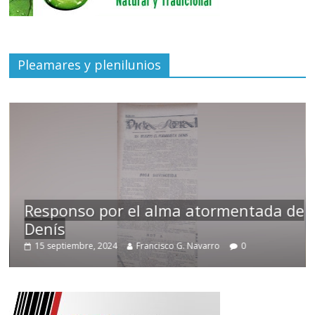
Pleamares y plenilunios
ormentada de
Temprano oficio de lector
rro
0
2 noviembre, 2024
Francisco G. Navarro