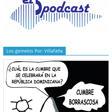
Los gemelos Por: Villafaña