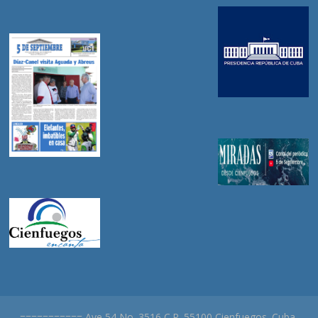
=========== Ave 54 No. 3516 C.P. 55100 Cienfuegos. Cuba.