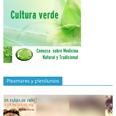
Pleamares y plenilunios