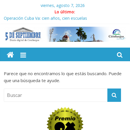
Saltar
viernes, agosto 7, 2026
al
Lo último:
contenido
Operación Cuba Va: cien años, cien escuelas
Conozca nuestra edición semanal en PDF del 7 de agosto
Por ti, Fidel; por todos (+ Multimedia)
“Junto a Fidel”: En imágenes la prensa cubana rinde tributo al
5
Comandante (+ Fotos)
Solidaridad sin fronteras: brigada chilena viaja a Cuba con
donativos por el centenario de Fidel
Septiembre
Parece que no encontramos lo que estás buscando. Puede
Diario
que una búsqueda te ayude.
digital
de
Cienfuegos,
Cuba