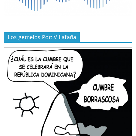
Los gemelos Por: Villafaña