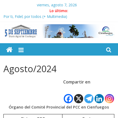
Saltar
viernes, agosto 7, 2026
al
Lo último:
Conozca nuestra edición semanal en PDF del 7 de agosto
contenido
Por ti, Fidel; por todos (+ Multimedia)
“Junto a Fidel”: En imágenes la prensa cubana rinde tributo al
Comandante (+ Fotos)
Solidaridad sin fronteras: brigada chilena viaja a Cuba con
5
donativos por el centenario de Fidel
Operación Cuba Va: cien años, cien escuelas
Septiembre
Agosto/2024
Diario
digital
Compartir en
de
Cienfuegos,
Cuba
Órgano del Comité Provincial del PCC en Cienfuegos