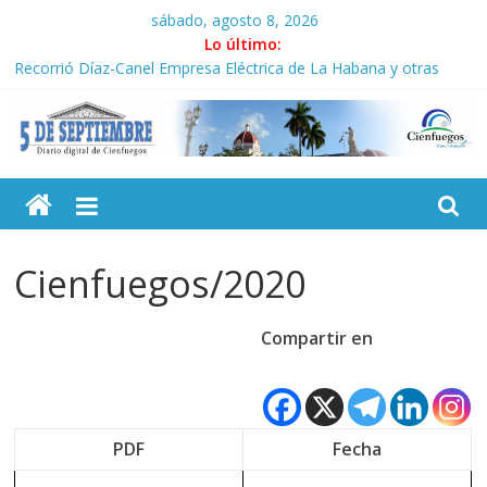
Saltar
sábado, agosto 8, 2026
al
Lo último:
contenido
Recorrió Díaz-Canel Empresa Eléctrica de La Habana y otras
instalaciones
Fidel, la Feria del Libro y el legado editorial cubano
Premian a estudiantes cubanos en certamen de ballet en
5
Sudáfrica
Plan vacacional ICAIC, para los niños trabajamos
El pulso de la noche opacado por el alcohol
Septiembre
Cienfuegos/2020
Diario
digital
Compartir en
de
Cienfuegos,
Cuba
PDF
Fecha