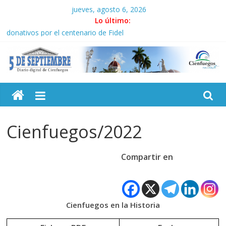
Saltar
jueves, agosto 6, 2026
al
Lo último:
Solidaridad sin fronteras: brigada chilena viaja a Cuba con
contenido
donativos por el centenario de Fidel
Operación Cuba Va: cien años, cien escuelas
Condecoró Díaz-Canel a brigada cubana que asistió en
Venezuela
5
Siguen labores de rescate en escuela con desplome parcial en
Cuba
Asela, una doctora cubana amante de la Estomatología, dice NO
Septiembre
al bloqueo
Cienfuegos/2022
Diario
digital
Compartir en
de
Cienfuegos,
Cuba
Cienfuegos en la Historia