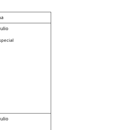
ha
ulio
special
ulio