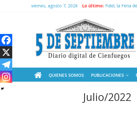
Recorrió Díaz-C
Saltar
viernes, agosto 7, 2026
Lo último:
Fidel, la Feria d
al
Premian a estud
contenido
5
Plan vacacional
Ceuta: anatomía 
Septiembre
Diario
digital
de
QUIENES SOMOS
PUBLICACIONES
Cienfuegos,
Cuba
Julio/2022