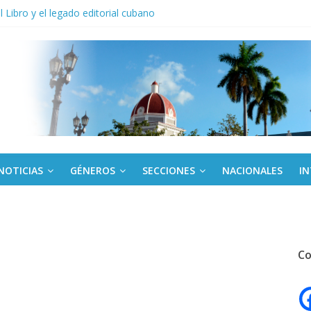
anel Empresa Eléctrica de La Habana y otras instalaciones
el Libro y el legado editorial cubano
iantes cubanos en certamen de ballet en Sudáfrica
 ICAIC, para los niños trabajamos
de una “crisis migratoria”
NOTICIAS
GÉNEROS
SECCIONES
NACIONALES
I
Co