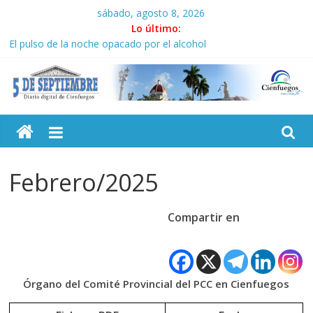
Saltar
sábado, agosto 8, 2026
al
Lo último:
Autoridades de Villa Clara y Guantánamo actúan ante precios
contenido
abusivos
El pulso de la noche opacado por el alcohol
Recorrió Díaz-Canel Empresa Eléctrica de La Habana y otras
instalaciones
5
Fidel, la Feria del Libro y el legado editorial cubano
Premian a estudiantes cubanos en certamen de ballet en
Sudáfrica
Septiembre
Febrero/2025
Diario
digital
Compartir en
de
Cienfuegos,
Cuba
Órgano del Comité Provincial del PCC en Cienfuegos