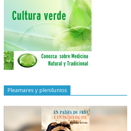
Pleamares y plenilunios