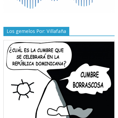
Los gemelos Por: Villafaña