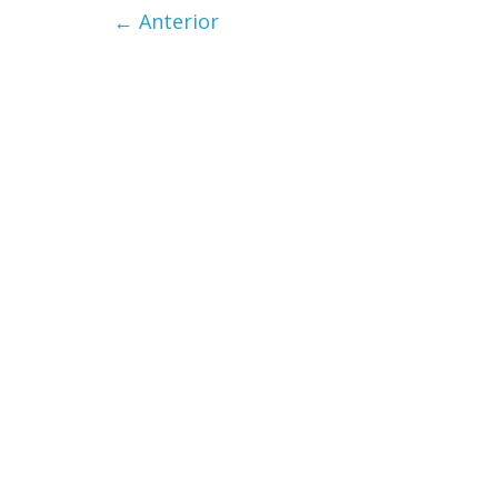
← Anterior
Cuento de
interclasis
burguesía
30 diciembre, 2
0
Cine maci
28 diciembre, 2
0