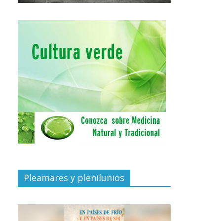
Pleamares y plenilunios