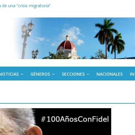
de una “crisis migratoria”
anel Empresa Eléctrica de La Habana y otras instalaciones
el Libro y el legado editorial cubano
iantes cubanos en certamen de ballet en Sudáfrica
 ICAIC, para los niños trabajamos
NOTICIAS
GÉNEROS
SECCIONES
NACIONALES
I