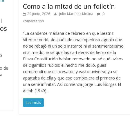
Como a la mitad de un folletín
29 junio, 2026
Julio Martínez Molina
0
l
comentarios
ios
“La candente mañana de febrero en que Beatriz
Viterbo murió, después de una imperiosa agonía que
no se rebajó ni un solo instante ni al sentimentalismo
ni al miedo, noté que las carteleras de fierro de la
so
Plaza Constitución habían renovado no sé qué avisos
de cigarrillos rubios; el hecho me dolió, pues
ro de
comprendí que el incesante y vasto universo ya se
La
apartaba de ella y que ese cambio era el primero de
una serie infinita”. Así comienza Jorge Luis Borges El
Aleph (1949).
Leer más