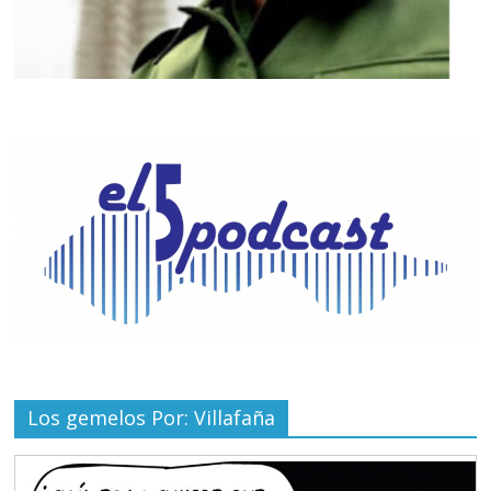
Los gemelos Por: Villafaña