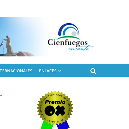
 de Fidel
NTERNACIONALES
ENLACES