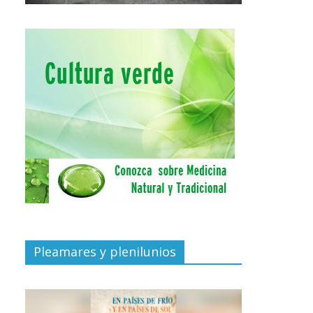
Pleamares y plenilunios