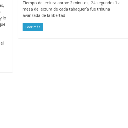
Tiempo de lectura aprox: 2 minutos, 24 segundos“La
as,
mesa de lectura de cada tabaquería fue tribuna
a
avanzada de la libertad
y lo
que
Leer más
el