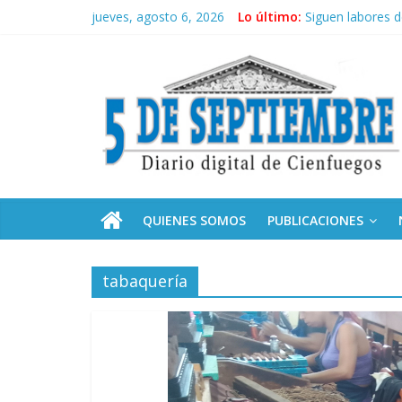
Saltar
jueves, agosto 6, 2026
Lo último:
Siguen labores 
al
“Junto a Fidel”:
contenido
5
Solidaridad sin f
Operación Cuba V
Condecoró Díaz-
Septiembre
Diario
digital
de
QUIENES SOMOS
PUBLICACIONES
Cienfuegos,
Cuba
tabaquería