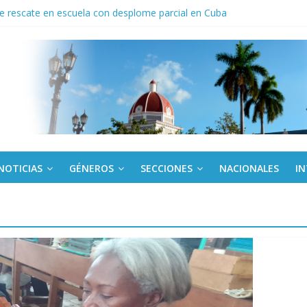
de rescate en escuela con desplome parcial en Cuba
 En imágenes la prensa cubana rinde tributo al Comandante (+ Fotos)
ronteras: brigada chilena viaja a Cuba con donativos por el centenario
a: cien años, cien escuelas
Canel a brigada cubana que asistió en Venezuela
NOTICIAS
GÉNEROS
SECCIONES
NACIONALES
I