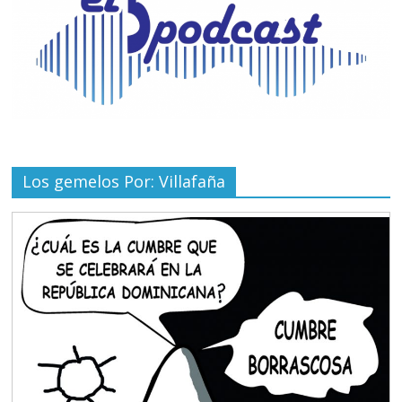
Los gemelos Por: Villafaña