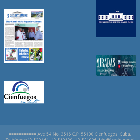
=========== Ave 54 No. 3516 C.P. 55100 Cienfuegos. Cuba.
Teléfonos:43-522144, 43-512139, 43-521906. Modificado por el