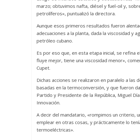
marzo; obtuvimos nafta, diésel y fuel-oil y, sob
Responso p
petrolíferos», puntualizó la directora.
atormenta
Aunque esos primeros resultados fueron alenta
15 septiembre, 
adecuaciones a la planta, dada la viscosidad y ag
0
petróleo cubano.
Es por eso que, en esta etapa inicial, se refina 
fluye mejor, tiene una viscosidad menor», comen
Cupet.
Dichas acciones se realizaron en paralelo a las 
basadas en la termoconversión, y que fueron da
Partido y Presidente de la República, Miguel D
Innovación.
A decir del mandatario, «rompimos un criterio, u
emplear en otras cosas, y prácticamente lo te
termoeléctricas».