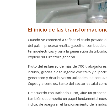
Cuento de
interclasis
burguesía
El inicio de las transformacion
30 diciembre, 20
0
Cuando se comenzó a refinar el crudo pesado de
del país–, procesó «nafta, gasolina, combustible
termoeléctricas y para la generación distribuida,
expuso su Directora general.
Fruto del esfuerzo de más de 700 trabajadores,
incluso, gracias a ese ingenio colectivo y el p
generaron y distribuyeron utilidades, se contuv
Cupet y a centros, tanto del sector estatal como
Cine maci
De acuerdo con Barbado Lucio, «fue un proceso
28 diciembre, 20
también desempeñó un papel fundamental nues
0
indica, de asegurar el funcionamiento de la indus