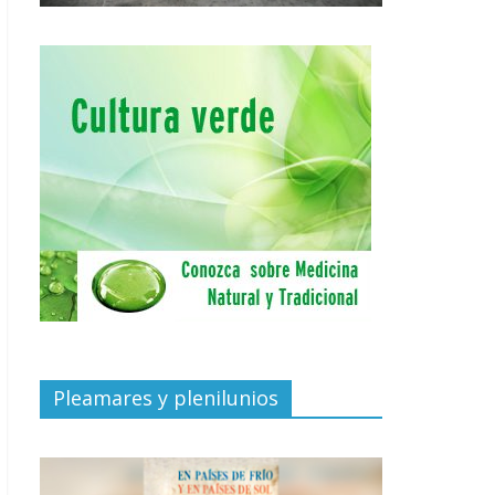
Pleamares y plenilunios