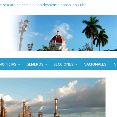
de rescate en escuela con desplome parcial en Cuba
 En imágenes la prensa cubana rinde tributo al Comandante (+ Fotos)
ronteras: brigada chilena viaja a Cuba con donativos por el centenario
a: cien años, cien escuelas
Canel a brigada cubana que asistió en Venezuela
NOTICIAS
GÉNEROS
SECCIONES
NACIONALES
I