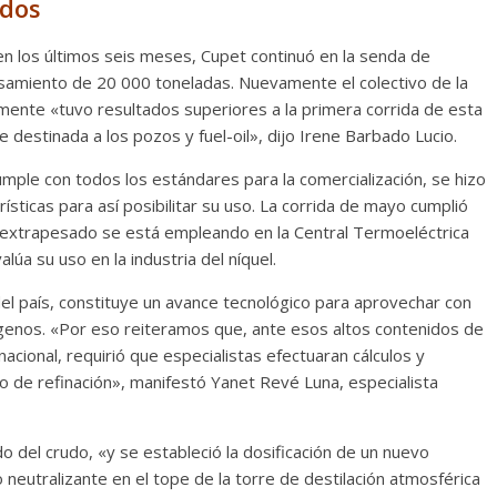
ados
en los últimos seis meses, Cupet continuó en la senda de
cesamiento de 20 000 toneladas. Nuevamente el colectivo de la
mente «tuvo resultados superiores a la primera corrida de esta
te destinada a los pozos y fuel-oil», dijo Irene Barbado Lucio.
umple con todos los estándares para la comercialización, se hizo
sticas para así posibilitar su uso. La corrida de mayo cumplió
ión extrapesado se está empleando en la Central Termoeléctrica
úa su uso en la industria del níquel.
l país, constituye un avance tecnológico para aprovechar con
genos. «Por eso reiteramos que, ante esos altos contenidos de
nacional, requirió que especialistas efectuaran cálculos y
so de refinación», manifestó Yanet Revé Luna, especialista
do del crudo, «y se estableció la dosificación de un nuevo
eutralizante en el tope de la torre de destilación atmosférica