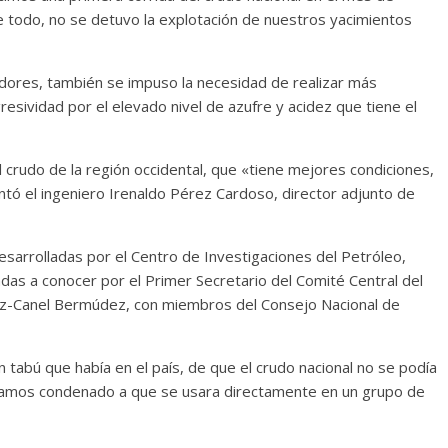
re todo, no se detuvo la explotación de nuestros yacimientos
or el alma
da de Denís
Temprano oficio de lect
dores, también se impuso la necesidad de realizar más
2024
Francisco G. Navarro
2 noviembre, 2024
Francisco G. Nava
resividad por el elevado nivel de azufre y acidez que tiene el
0
el crudo de la región occidental, que «tiene mejores condiciones,
tó el ingeniero Irenaldo Pérez Cardoso, director adjunto de
desarrolladas por el Centro de Investigaciones del Petróleo,
das a conocer por el Primer Secretario del Comité Central del
íaz-Canel Bermúdez, con miembros del Consejo Nacional de
n tabú que había en el país, de que el crudo nacional no se podía
níamos condenado a que se usara directamente en un grupo de