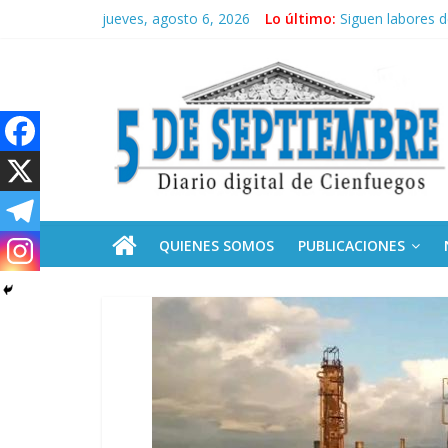
Saltar
jueves, agosto 6, 2026
Lo último:
Siguen labores 
al
“Junto a Fidel”:
contenido
5
Solidaridad sin f
Operación Cuba V
Condecoró Díaz-
Septiembre
Diario
digital
de
QUIENES SOMOS
PUBLICACIONES
Cienfuegos,
Cuba