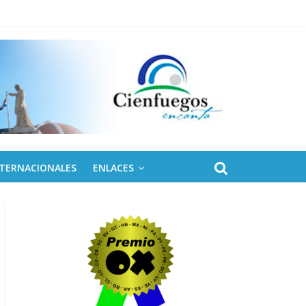
 de Fidel
NTERNACIONALES
ENLACES