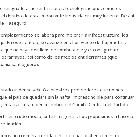
s resignado a las restricciones tecnológicas que, como es
 el destino de esta importante industria era muy incierto. De ahí
le», aseguró.
emplazamiento se labora para mejorar la infraestructura, los
jo. En ese sentido, se avanzó en el proyecto de flujometría,
to, que no haya pérdidas de combustible y el consiguiente
, pararrayos, así como de los medios antiderrames (que
bahía santiaguera).
o estadounidense «dictó a nuestros proveedores que no nos
e el país se quedara sin la nafta, imprescindible para continuar
, enfatizó la también miembro del Comité Central del Partido.
tir en crudo medio, ante la urgencia, nos propusimos a hacerlo
refinación.
imos una primera corrida del crudo nacional en el mes de