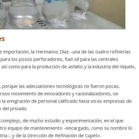
 hadas
ta en la alta
Un hombre entre dos
 mexicana
mundos
es
25
Julio Martínez Molina
15 mayo, 2026
Julio Martínez Molina
 importación, la Hermanos Díaz –una de las cuatro refinerías
 para los pozos perforadores, fuel-oil para las centrales
 así como para la producción de asfalto y la industria del níquel»,
 porque las adecuaciones tecnológicas no fueron pocas,
oderoso movimiento de innovadores y racionalizadores, se
o la emigración de personal calificado hacia otras empresas de
El documental
Nuestra
 del privado.
tierra
y el despojo de lo
zo de Cronenberg
 complejo, de mucho estudio y experimentación, en el que
pueblos originarios
25
Julio Martínez Molina
tro equipo de mantenimiento –encargado, como su nombre lo
30 junio, 2026
Julio Martínez Molina
tria–, y de la Dirección de Refinación de Cupet».