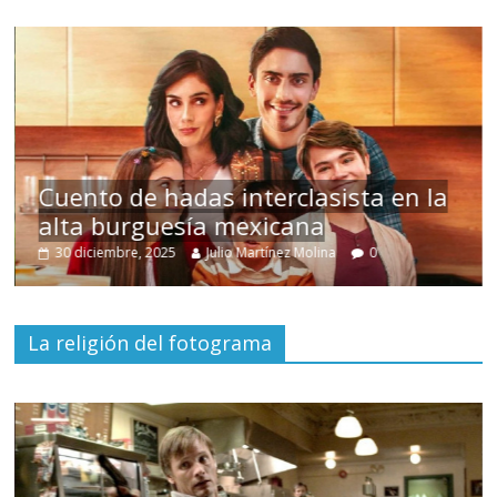
s
Cuento de hadas interclasista en la
alta burguesía mexicana
30 diciembre, 2025
Julio Martínez Molina
0
La religión del fotograma