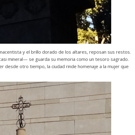
Cuento de hadas
interclasista en la alta
burguesía mexicana
30 diciembre, 2025
Julio Martínez Moli
0
nacentista y el brillo dorado de los altares, reposan sus restos.
sa, casi mineral— se guarda su memoria como un tesoro sagrado.
er desde otro tiempo, la ciudad rinde homenaje a la mujer que
Cine macizo de Cronenb
28 diciembre, 2025
Julio Martínez Moli
0