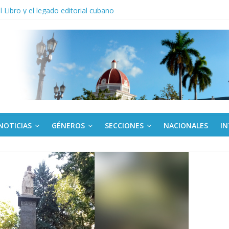
anel Empresa Eléctrica de La Habana y otras instalaciones
el Libro y el legado editorial cubano
iantes cubanos en certamen de ballet en Sudáfrica
 ICAIC, para los niños trabajamos
de una “crisis migratoria”
NOTICIAS
GÉNEROS
SECCIONES
NACIONALES
I