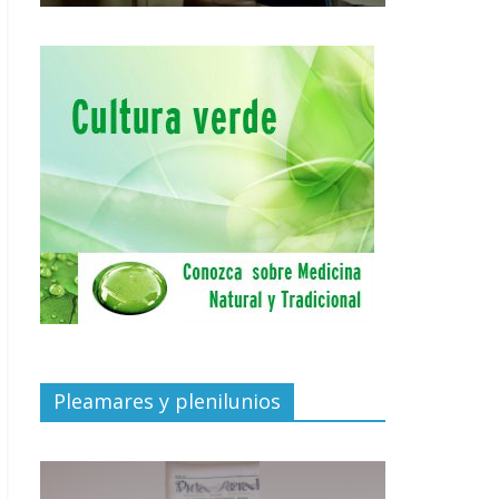
Pleamares y plenilunios