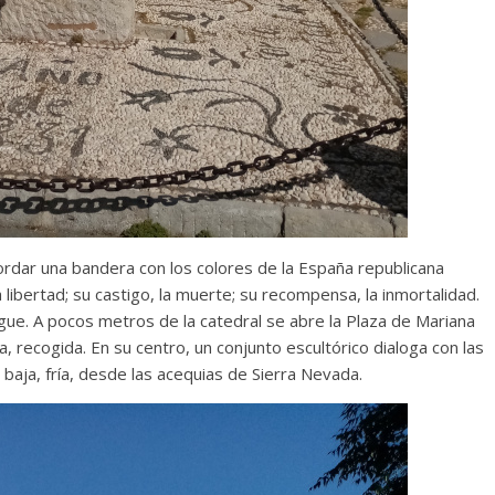
Responso por el alma
atormentada de Denís
15 septiembre, 2024
Francisco G. Nav
0
ordar una bandera con los colores de la España republicana
a libertad; su castigo, la muerte; su recompensa, la inmortalidad.
e. A pocos metros de la catedral se abre la Plaza de Mariana
, recogida. En su centro, un conjunto escultórico dialoga con las
 baja, fría, desde las acequias de Sierra Nevada.