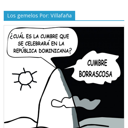
Los gemelos Por: Villafaña