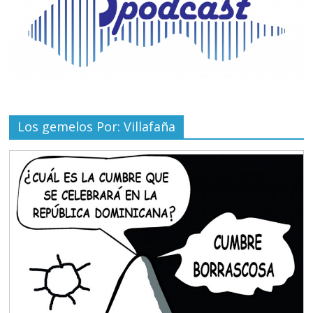
Los gemelos Por: Villafaña