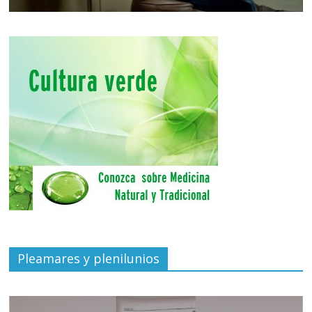
Pleamares y plenilunios