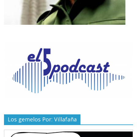
Los gemelos Por: Villafaña