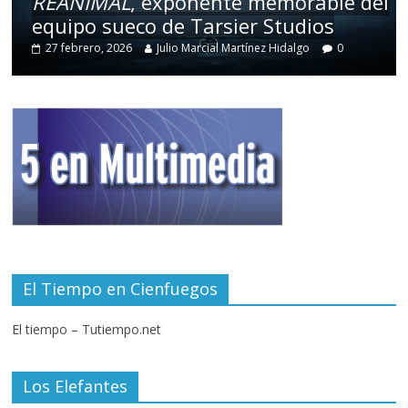
REANIMAL
, exponente memorable del
equipo sueco de Tarsier Studios
27 febrero, 2026
Julio Marcial Martínez Hidalgo
0
El Tiempo en Cienfuegos
El tiempo – Tutiempo.net
Los Elefantes