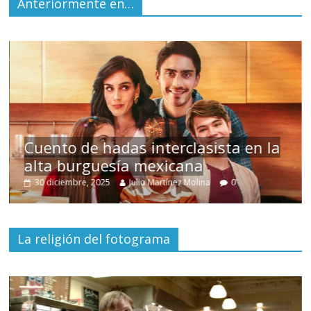
Anteriormente en…
s
Cuento de hadas interclasista en la
alta burguesía mexicana
30 diciembre, 2025
Julio Martínez Molina
0
La religión del fotograma