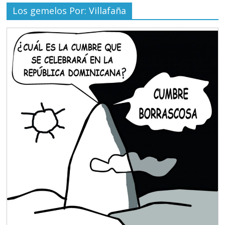
Los gemelos Por: Villafaña