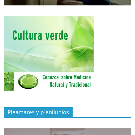
Pleamares y plenilunios