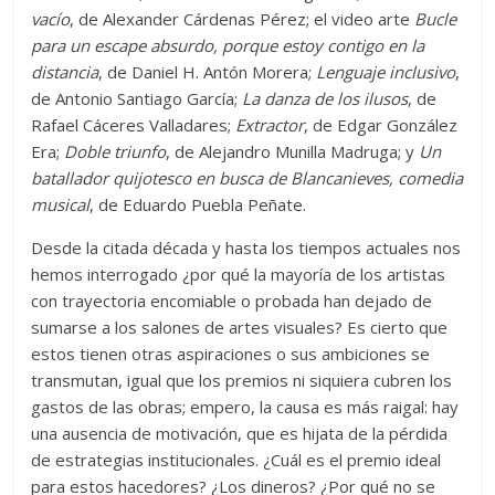
vacío
, de Alexander Cárdenas Pérez; el video arte
Bucle
para un escape absurdo, porque estoy contigo en la
distancia
, de Daniel H. Antón Morera;
Lenguaje inclusivo
,
de Antonio Santiago García;
La danza de los ilusos
, de
Rafael Cáceres Valladares;
Extractor
, de Edgar González
Era;
Doble triunfo
, de Alejandro Munilla Madruga; y
Un
batallador quijotesco en busca de Blancanieves, comedia
musical
, de Eduardo Puebla Peñate.
Desde la citada década y hasta los tiempos actuales nos
hemos interrogado ¿por qué la mayoría de los artistas
con trayectoria encomiable o probada han dejado de
sumarse a los salones de artes visuales? Es cierto que
estos tienen otras aspiraciones o sus ambiciones se
transmutan, igual que los premios ni siquiera cubren los
gastos de las obras; empero, la causa es más raigal: hay
una ausencia de motivación, que es hijata de la pérdida
de estrategias institucionales. ¿Cuál es el premio ideal
para estos hacedores? ¿Los dineros? ¿Por qué no se