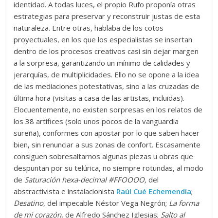
identidad. A todas luces, el propio Rufo proponía otras
estrategias para preservar y reconstruir justas de esta
naturaleza. Entre otras, hablaba de los cotos
proyectuales, en los que los especialistas se insertan
dentro de los procesos creativos casi sin dejar margen
a la sorpresa, garantizando un mínimo de calidades y
jerarquías, de multiplicidades. Ello no se opone a la idea
de las mediaciones potestativas, sino a las cruzadas de
última hora (visitas a casa de las artistas, incluidas).
Elocuentemente, no existen sorpresas en los relatos de
los 38 artífices (solo unos pocos de la vanguardia
sureña), conformes con apostar por lo que saben hacer
bien, sin renunciar a sus zonas de confort. Escasamente
consiguen sobresaltarnos algunas piezas u obras que
despuntan por su telúrica, no siempre rotundas, al modo
de
Saturación hexa-decimal #FFOOOO,
del
abstractivista e instalacionista
Raúl Cué Echemendía
;
Desatino
, del impecable Néstor Vega Negrón;
La forma
de mi corazón
, de Alfredo Sánchez Iglesias;
Salto al