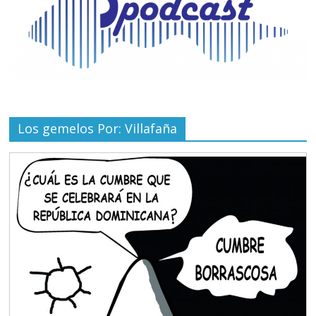
Los gemelos Por: Villafaña