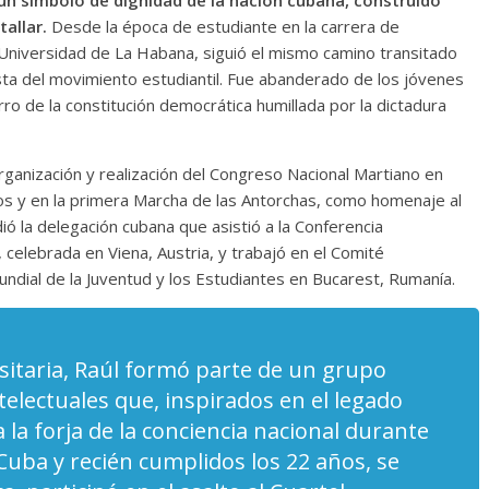
 un símbolo de dignidad de la nación cubana, construido
allar.
Desde la época de estudiante en la carrera de
 Universidad de La Habana, siguió el mismo camino transitado
ista del movimiento estudiantil. Fue abanderado de los jóvenes
rro de la constitución democrática humillada por la dictadura
a organización y realización del Congreso Nacional Martiano en
s y en la primera Marcha de las Antorchas, como homenaje al
ió la delegación cubana que asistió a la Conferencia
 celebrada en Viena, Austria, y trabajó en el Comité
undial de la Juventud y los Estudiantes en Bucarest, Rumanía.
rsitaria, Raúl formó parte de un grupo
telectuales que, inspirados en el legado
la forja de la conciencia nacional durante
a Cuba y recién cumplidos los 22 años, se