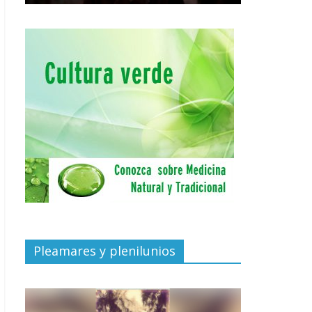
Pleamares y plenilunios