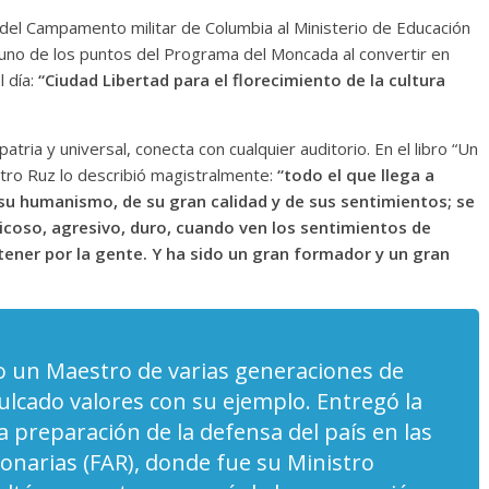
 del Campamento militar de Columbia al Ministerio de Educación
í uno de los puntos del Programa del Moncada al convertir en
 alta
l día:
“Ciudad Libertad para el florecimiento de la cultura
Un hombre entre dos
L
na
mundos
S
Martínez Molina
patria y universal, conecta con cualquier auditorio. En el libro “Un
15 mayo, 2026
Julio Martínez Molina
0
stro Ruz lo describió magistralmente:
“todo el que llega a
 su humanismo, de su gran calidad y de sus sentimientos; se
icoso, agresivo, duro, cuando ven los sentimientos de
tener por la gente. Y ha sido un gran formador y un gran
o un Maestro de varias generaciones de
El documental
Nuestra
ulcado valores con su ejemplo. Entregó la
tierra
y el despojo de los
Cronenberg
a preparación de la defensa del país en las
pueblos originarios
o Martínez Molina
narias (FAR), donde fue su Ministro
30 junio, 2026
Julio Martínez Molina
0