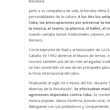
literatura.
Responso por e
Junto a su compañera de vida, la heroína Vilma E
atormentada d
personalidades de la cultura.
A los dos los uní
15 septiembre, 2024
Cuba, las preocupaciones por preservar la mem
0
la música, el teatro, la plástica, el ballet, el ci
cuando cantaba temas tradicionales cubanos, es
Romero.
Con la impronta de Raúl y el historiador de La H
Cabaña. En 1992 abrieron el Museo de Armas, e
rescató también una de las más arraigadas trad
se han convertido en una de las principales pla
la Feria Internacional del Libro.
Finalizando el siglo XX e inicios del XXI, durante
Abiertas de la Revolución”.
Se efectuaban masi
agresiones imperiales contra Cuba.
Se combina
música popular, danza moderna, poesía coral, re
dialogando con sus pobladores y compartiendo c