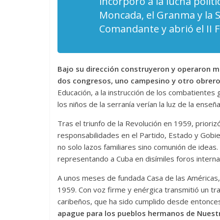
incorporó a la lucha polític
Moncada, el Granma y la S
Comandante y abrió el II F
Bajo su dirección construyeron y operaron má
dos congresos, uno campesino y otro obrer
Educación, a la instrucción de los combatientes g
los niños de la serranía verían la luz de la enseñ
Tras el triunfo de la Revolución en 1959, priori
responsabilidades en el Partido, Estado y Gobie
no solo lazos familiares sino comunión de idea
representando a Cuba en disímiles foros interna
A unos meses de fundada Casa de las Américas,
1959. Con voz firme y enérgica transmitió un tr
caribeños, que ha sido cumplido desde entonce
apague para los pueblos hermanos de Nuest