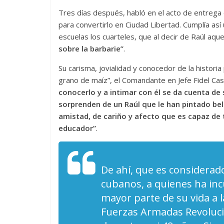
Tres días después, habló en el acto de entrega
Cuento de hadas
para convertirlo en Ciudad Libertad. Cumplía as
interclasista en la
escuelas los cuarteles, que al decir de Raúl aque
burguesía mexica
sobre la barbarie”
.
30 diciembre, 2025
Julio 
Su carisma, jovialidad y conocedor de la historia 
0
grano de maíz”, el Comandante en Jefe Fidel Ca
conocerlo y a intimar con él se da cuenta de
sorprenden de un Raúl que le han pintado bel
amistad, de cariño y afecto que es capaz de 
educador”
.
De ahí, que es considerad
cubanos, a quienes ha inc
Cine macizo de 
mayor parte de su vida a l
28 diciembre, 2025
Juli
Fuerzas Armadas Revolucio
0