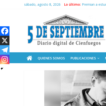
Saltar
sábado, agosto 8, 2026
Lo último:
Premian a estud
al
Plan vacacional
contenido
5
El pulso de la 
Recorrió Díaz-C
Fidel, la Feria 
Septiembre
Diario
digital
de
QUIENES SOMOS
PUBLICACIONES
Cienfuegos,
Cuba