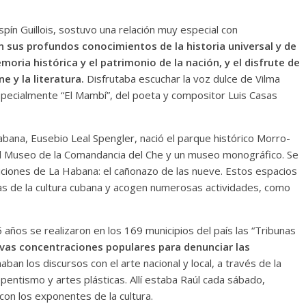
l alma
spín Guillois, sostuvo una relación muy especial con
e Denís
Temprano oficio de lector
an sus profundos conocimientos de la historia universal y de
Francisco G. Navarro
2 noviembre, 2024
Francisco G. Navarro
oria histórica y el patrimonio de la nación, y el disfrute de
0
ne y la literatura.
Disfrutaba escuchar la voz dulce de Vilma
pecialmente “El Mambí”, del poeta y compositor Luis Casas
abana, Eusebio Leal Spengler, nació el parque histórico Morro-
l Museo de la Comandancia del Che y un museo monográfico. Se
iciones de La Habana: el cañonazo de las nueve. Estos espacios
zas de la cultura cubana y acogen numerosas actividades, como
 5 años se realizaron en los 169 municipios del país las “Tribunas
vas concentraciones populares para denunciar las
ban los discursos con el arte nacional y local, a través de la
pentismo y artes plásticas. Allí estaba Raúl cada sábado,
on los exponentes de la cultura.