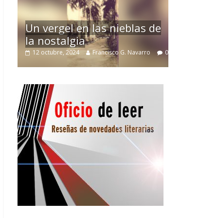
La efímera T
Un vergel en las nieblas de
Villuendas
la nostalgia
21 septiembre, 202
12 octubre, 2024
Francisco G. Navarro
0
3