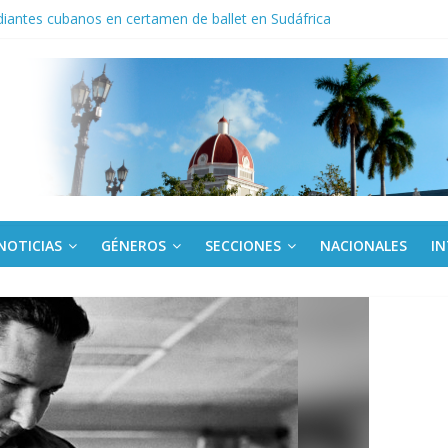
iantes cubanos en certamen de ballet en Sudáfrica
 ICAIC, para los niños trabajamos
noche opacado por el alcohol
anel Empresa Eléctrica de La Habana y otras instalaciones
del Libro y el legado editorial cubano
NOTICIAS
GÉNEROS
SECCIONES
NACIONALES
I