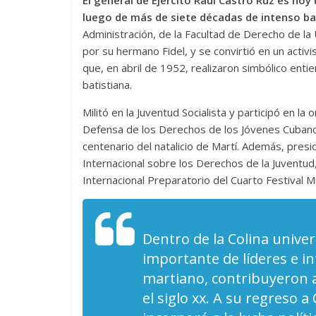
El general de Ejército Raúl Castro Ruz es hoy
luego de más de siete décadas de intenso bat
Administración, de la Facultad de Derecho de la
por su hermano Fidel, y se convirtió en un activ
que, en abril de 1952, realizaron simbólico entie
batistiana.
Militó en la Juventud Socialista y participó en l
Defensa de los Derechos de los Jóvenes Cubano
centenario del natalicio de Martí. Además, presid
Internacional sobre los Derechos de la Juventud,
Internacional Preparatorio del Cuarto Festival M
Dentro de la Colina unive
importante de líderes e in
martiano, contribuyeron a 
el siglo xx. A su regreso 