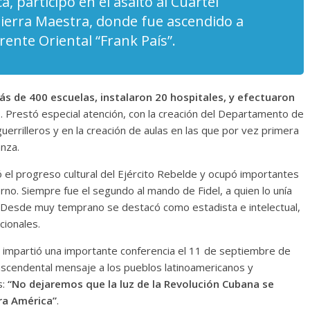
a, participó en el asalto al Cuartel
ierra Maestra, donde fue ascendido a
rente Oriental “Frank País”.
s de 400 escuelas, instalaron 20 hospitales, y efectuaron
o
. Prestó especial atención, con la creación del Departamento de
uerrilleros y en la creación de aulas en las que por vez primera
anza.
zó el progreso cultural del Ejército Rebelde y ocupó importantes
rno. Siempre fue el segundo al mando de Fidel, a quien lo unía
s. Desde muy temprano se destacó como estadista e intelectual,
cionales.
 impartió una importante conferencia el 11 de septiembre de
ascendental mensaje a los pueblos latinoamericanos y
s:
“No dejaremos que la luz de la Revolución Cubana se
ra América”
.