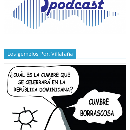
Los gemelos Por: Villafaña