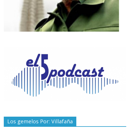
Los gemelos Por: Villafaña