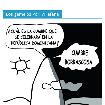
Los gemelos Por: Villafaña