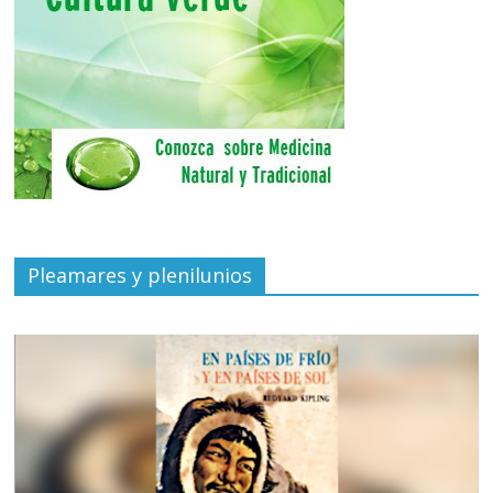
Pleamares y plenilunios