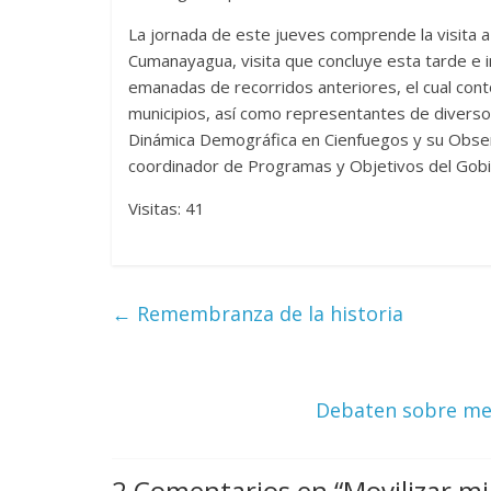
La jornada de este jueves comprende la visita a 
Cumanayagua, visita que concluye esta tarde e in
emanadas de recorridos anteriores, el cual contó
Las series-caramelos de
Una serie c
municipios, así como representantes de divers
Shondaland
de muchas 
Dinámica Demográfica en Cienfuegos y su Obser
13 marzo, 2026
Julio Martínez Molina
0
28 febrero, 2026
coordinador de Programas y Objetivos del Gobie
Visitas: 41
←
Remembranza de la historia
Divertida 
dramática 
Debaten sobre me
Terror chamánico coreano
29 diciembre, 20
14 marzo, 2026
Julio Martínez Molina
0
0
2 Comentarios en “
Movilizar mi