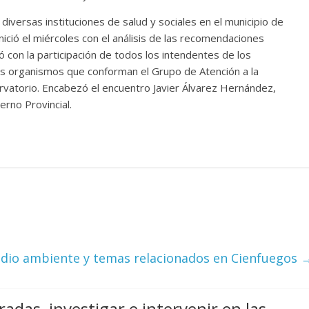
diversas instituciones de salud y sociales en el municipio de
Cuento de hadas
ició el miércoles con el análisis de las recomendaciones
interclasista en la alta
 con la participación de todos los intendentes de los
on los defectos
burguesía mexicana
os organismos que conforman el Grupo de Atención a la
telenovelas
30 diciembre, 2025
Julio Martínez Mol
vatorio. Encabezó el encuentro Javier Álvarez Hernández,
Julio Martínez Molina
0
0
rno Provincial.
comedia
argentina
Cine macizo de Cronenb
dio ambiente y temas relacionados en Cienfuegos
25
Julio Martínez Molina
28 diciembre, 2025
Julio Martínez Mol
0
radas, investigar e intervenir en las