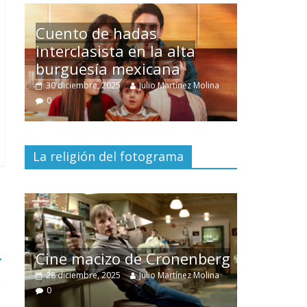
Un hombre entre dos
mundos
ina
15 mayo, 2026
Julio Martínez Molina
0
La religión del fotograma
El documental
Nuestra
tierra
y el despojo de los
erg
→
pueblos originarios
ina
30 junio, 2026
Julio Martínez Molina
0