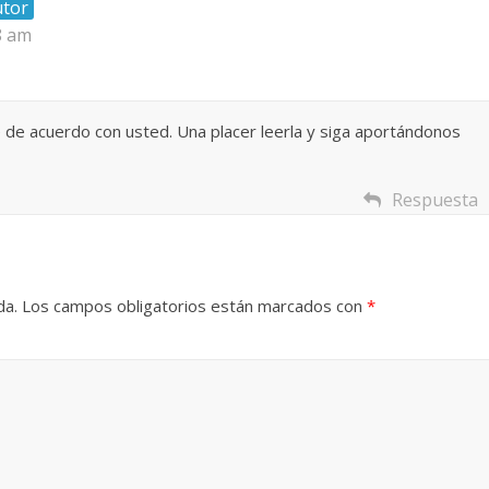
utor
 Torre del
Responso por el alma
8 am
atormentada de Denís
024
Francisco G. Navarro
15 septiembre, 2024
Francisco G. Na
0
 de acuerdo con usted. Una placer leerla y siga aportándonos
Respuesta
da.
Los campos obligatorios están marcados con
*