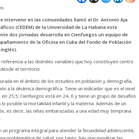
os
r e intervenir en las comunidades llamó el Dr. Antonio Aja
ráficos (CEDEM) de la Universidad de La Habana este
ante dos jornadas desarrolla en Cienfuegos un equipo de
compañamiento de la Oficina en Cuba del Fondo de Población
inglés).
izo referencia a las disímiles variables que hoy constituyen centro
desde el territorio.
cturada en el ámbito de los estudios en población y demografía,
ión a la dinámica demográfica. Tiene un indicador que es el nivel
 en 25,5; Cienfuegos está en 24, 6 y tiene un grupo de desafíos
lo posible la mortalidad infantil y la materna. Además de un
te, es decir, las niñas embarazadas a una edad muy temprana
.
on un programa integral para atender la fecundidad adolescente,
a problemática de salud, por tanto, hay que movilizar las