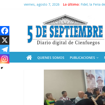
Saltar
viernes, agosto 7, 2026
Lo último:
Recorrió Díaz-C
al
Fidel, la Feria d
contenido
5
Premian a estud
Plan vacacional
Ceuta: anatomía 
Septiembre
Diario
digital
de
QUIENES SOMOS
PUBLICACIONES
Cienfuegos,
Cuba