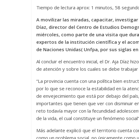
Tiempo de lectura aprox: 1 minutos, 58 segund
A movilizar las miradas, capacitar, investiga
Díaz, director del Centro de Estudios Demog
miércoles, como parte de una visita que dur
expertos de la institución científica y el a
de Naciones Unidas( Unfpa, por sus siglas en 
Al concluir el encuentro inicial, el Dr. Aja Díaz h
de atención y sobre los cuales se debe trabajar 
“La provincia cuenta con una política bien estru
por lo que se reconoce la estabilidad en la atenc
de envejecimiento que está por debajo del país,
importantes que tienen que ver con disminuir en 
reto todavía mayor con la fecundidad adolescen
de la vida, el cual constituye un fenómeno social”
Más adelante explicó que el territorio cuenta c
como un problema social, no únicamente como un