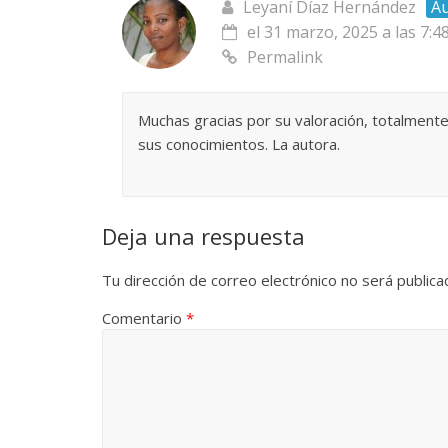
Leyaní Díaz Hernández
A
La efímera
el 31 marzo, 2025 a las 7:4
Un vergel en las nieblas de
Permalink
Villuendas
la nostalgia
21 septiembre, 2
12 octubre, 2024
Francisco G. Navarro
0
3
Muchas gracias por su valoración, totalmente
sus conocimientos. La autora.
Deja una respuesta
Tu dirección de correo electrónico no será publica
Comentario
*