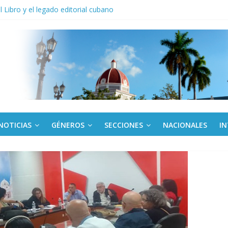
anel Empresa Eléctrica de La Habana y otras instalaciones
el Libro y el legado editorial cubano
iantes cubanos en certamen de ballet en Sudáfrica
 ICAIC, para los niños trabajamos
de una “crisis migratoria”
NOTICIAS
GÉNEROS
SECCIONES
NACIONALES
I