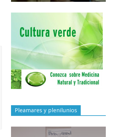
Pleamares y plenilunios