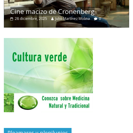
El
Cine macizo de Cronenberg
des
28 diciembre, 2025
Julio Martínez Molina
0
30 
Pleamares y plenilunios