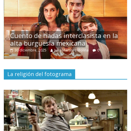
uento de hadas interclasista en la
lta burguesía mexicana
Un 
30 diciembre, 2025
Julio Martínez Molina
0
15 
La religión del fotograma