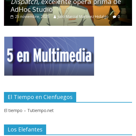
Dispatch
, excelente ópera prima de
AdHoc Studio
25 noviembre, 2025
Julio Marcial Martínez Hidalgo
0
El Tiempo en Cienfuegos
El tiempo – Tutiempo.net
Los Elefantes