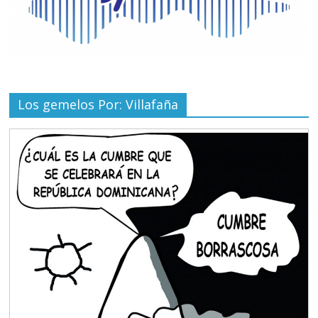
Los gemelos Por: Villafaña