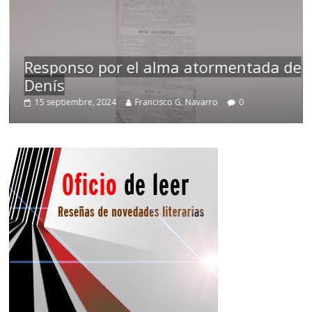
so por el alma atormentada de
Temprano 
embre, 2024
Francisco G. Navarro
0
2 noviembre,