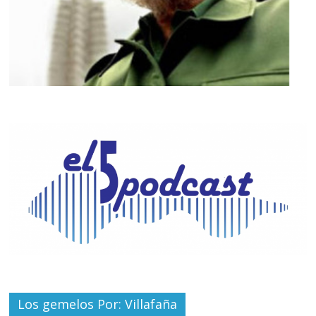
Los gemelos Por: Villafaña