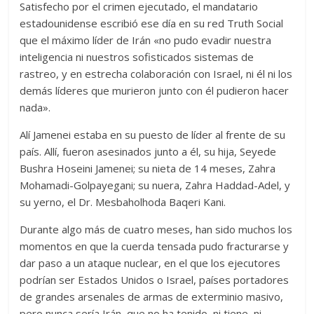
Satisfecho por el crimen ejecutado, el mandatario
estadounidense escribió ese día en su red Truth Social
que el máximo líder de Irán «no pudo evadir nuestra
inteligencia ni nuestros sofisticados sistemas de
rastreo, y en estrecha colaboración con Israel, ni él ni los
demás líderes que murieron junto con él pudieron hacer
nada».
Alí Jamenei estaba en su puesto de líder al frente de su
país. Allí, fueron asesinados junto a él, su hija, Seyede
Bushra Hoseini Jamenei; su nieta de 14 meses, Zahra
Mohamadi-Golpayegani; su nuera, Zahra Haddad-Adel, y
su yerno, el Dr. Mesbaholhoda Baqeri Kani.
Durante algo más de cuatro meses, han sido muchos los
momentos en que la cuerda tensada pudo fracturarse y
dar paso a un ataque nuclear, en el que los ejecutores
podrían ser Estados Unidos o Israel, países portadores
de grandes arsenales de armas de exterminio masivo,
pero nunca sería Irán, que no ha tenido, ni tiene, ni