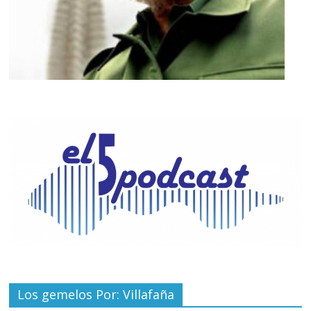
Los gemelos Por: Villafaña