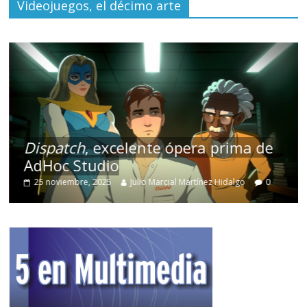
Videojuegos, el décimo arte
nte ópera prima de
REANIMAL
, expone
equipo sueco de Tar
o Marcial Martínez Hidalgo
0
27 febrero, 2026
Julio Marcia