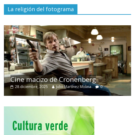
La religión del fotograma
El documental
Nuestra tierra
y el
despojo de los pueblos originarios
30 junio, 2026
Julio Martínez Molina
0