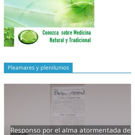
Pleamares y plenilunios
ntada de