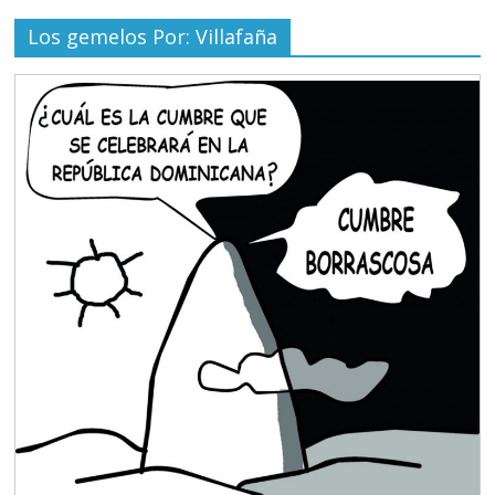
Los gemelos Por: Villafaña