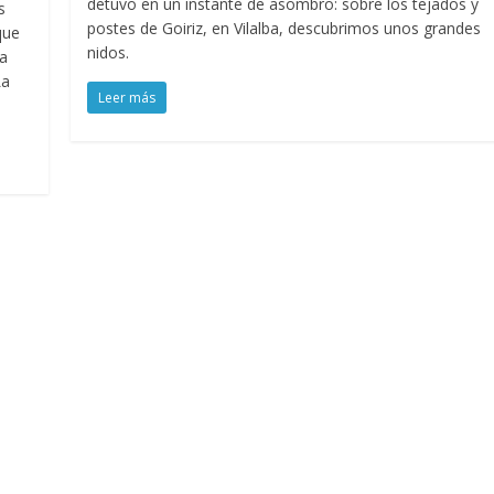
detuvo en un instante de asombro: sobre los tejados y
s
postes de Goiriz, en Vilalba, descubrimos unos grandes
que
nidos.
na
La
Leer más