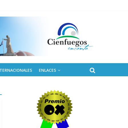
 de Fidel
NTERNACIONALES
ENLACES