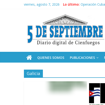
Saltar
viernes, agosto 7, 2026
Lo último:
Operación Cuba 
al
Conozca nuestr
contenido
5
Por ti, Fidel; p
“Junto a Fidel”
Solidaridad sin 
Septiembre
Diario
digital
de
QUIENES SOMOS
PUBLICACIONES
Cienfuegos,
Cuba
Galicia