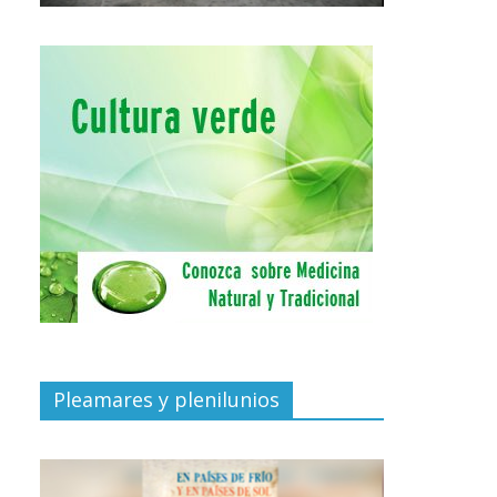
Pleamares y plenilunios