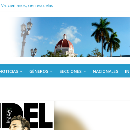
Va: cien años, cien escuelas
a edición semanal en PDF del 7 de agosto
or todos (+ Multimedia)
: En imágenes la prensa cubana rinde tributo al Comandante (+ Fotos)
fronteras: brigada chilena viaja a Cuba con donativos por el centenario
NOTICIAS
GÉNEROS
SECCIONES
NACIONALES
I