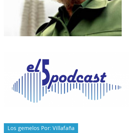
Los gemelos Por: Villafaña