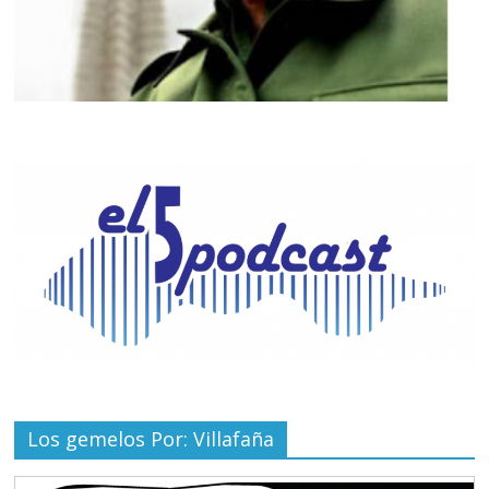
Los gemelos Por: Villafaña