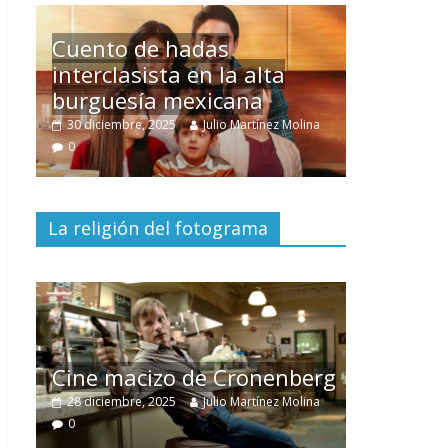
Un hombre entre dos
mundos
lina
15 mayo, 2026
Julio Martínez Molina
0
La religión del fotograma
El documental
Nuestra
tierra
y el despojo de los
berg
pueblos originarios
lina
30 junio, 2026
Julio Martínez Molina
0