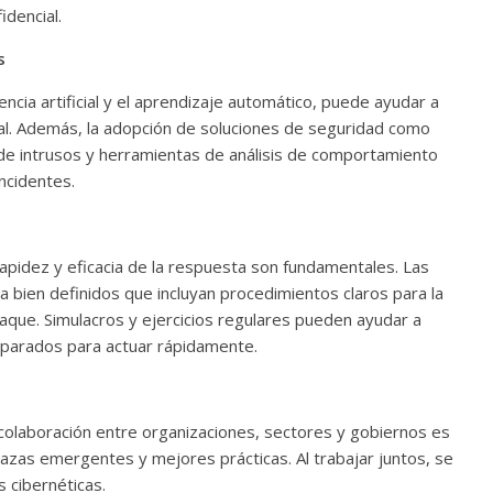
dencial.
Cuento de hadas
s
interclasista en la alta
con los defectos
encia artificial y el aprendizaje automático, puede ayudar a
burguesía mexicana
l. Además, la adopción de soluciones de seguridad como
 telenovelas
30 diciembre, 2025
Julio Martínez Mo
 de intrusos y herramientas de análisis de comportamiento
6
Julio Martínez Molina
0
0
ncidentes.
rapidez y eficacia de la respuesta son fundamentales. Las
 bien definidos que incluyan procedimientos claros para la
taque. Simulacros y ejercicios regulares pueden ayudar a
eparados para actuar rápidamente.
 comedia
 argentina
Cine macizo de Cronen
a colaboración entre organizaciones, sectores y gobiernos es
025
Julio Martínez Molina
28 diciembre, 2025
Julio Martínez Mo
azas emergentes y mejores prácticas. Al trabajar juntos, se
0
 cibernéticas.