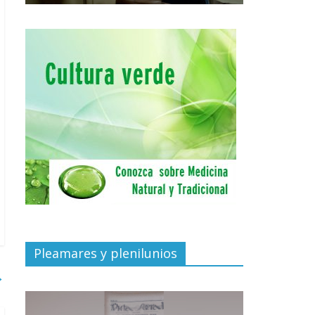
Pleamares y plenilunios
→