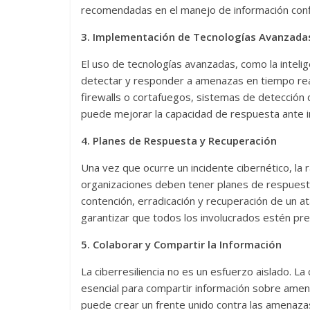
recomendadas en el manejo de información confi
3. Implementación de Tecnologías Avanzada
Las series-caramelos de
Una serie 
El uso de tecnologías avanzadas, como la intelig
detectar y responder a amenazas en tiempo rea
Shondaland
de muchas
firewalls o cortafuegos, sistemas de detección
13 marzo, 2026
Julio Martínez Molina
0
28 febrero, 202
puede mejorar la capacidad de respuesta ante i
4. Planes de Respuesta y Recuperación
Una vez que ocurre un incidente cibernético, la 
organizaciones deben tener planes de respuesta
contención, erradicación y recuperación de un a
garantizar que todos los involucrados estén pr
Divertida
5. Colaborar y Compartir la Información
dramática
La ciberresiliencia no es un esfuerzo aislado. L
Terror chamánico coreano
29 diciembre, 2
esencial para compartir información sobre amen
14 marzo, 2026
Julio Martínez Molina
0
0
puede crear un frente unido contra las amenazas