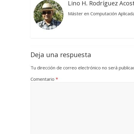
Lino H. Rodríguez Acos
La efímera
Máster en Computación Aplicada
Un vergel en las nieblas de
Villuendas
la nostalgia
21 septiembre, 
12 octubre, 2024
Francisco G. Navarro
0
3
Deja una respuesta
Tu dirección de correo electrónico no será publica
Comentario
*