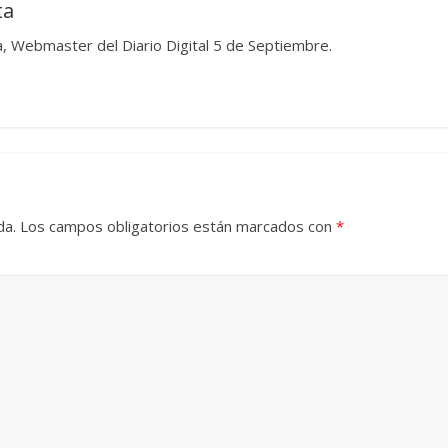
ta
 Torre del
Responso por el alma
, Webmaster del Diario Digital 5 de Septiembre.
atormentada de Denís
2024
Francisco G. Navarro
15 septiembre, 2024
Francisco G. N
0
da.
Los campos obligatorios están marcados con
*