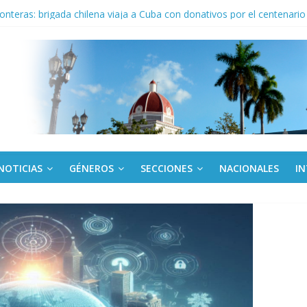
 En imágenes la prensa cubana rinde tributo al Comandante (+ Fotos)
ronteras: brigada chilena viaja a Cuba con donativos por el centenario
a: cien años, cien escuelas
Canel a brigada cubana que asistió en Venezuela
de rescate en escuela con desplome parcial en Cuba
NOTICIAS
GÉNEROS
SECCIONES
NACIONALES
I