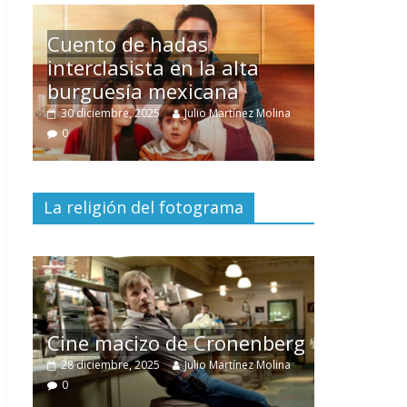
Un hombre entre dos
mundos
ina
15 mayo, 2026
Julio Martínez Molina
0
La religión del fotograma
El documental
Nuestra
tierra
y el despojo de los
erg
pueblos originarios
ina
30 junio, 2026
Julio Martínez Molina
0