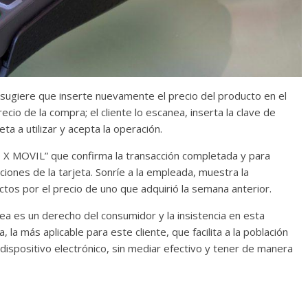
Cuento de hadas
interclasista en la alta
on los defectos
burguesía mexicana
telenovelas
30 diciembre, 2025
Julio Martínez Mol
 sugiere que inserte nuevamente el precio del producto en el
Julio Martínez Molina
0
0
io de la compra; el cliente lo escanea, inserta la clave de
a a utilizar y acepta la operación.
O X MOVIL” que confirma la transacción completada y para
iones de la tarjeta. Sonríe a la empleada, muestra la
ctos por el precio de uno que adquirió la semana anterior.
ea es un derecho del consumidor y la insistencia en esta
, la más aplicable para este cliente, que facilita a la población
comedia
l dispositivo electrónico, sin mediar efectivo y tener de manera
argentina
Cine macizo de Cronenb
25
Julio Martínez Molina
28 diciembre, 2025
Julio Martínez Mol
0