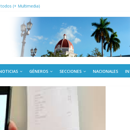
a edición semanal en PDF del 7 de agosto
or todos (+ Multimedia)
: En imágenes la prensa cubana rinde tributo al Comandante (+ Fotos)
fronteras: brigada chilena viaja a Cuba con donativos por el centenario
Va: cien años, cien escuelas
NOTICIAS
GÉNEROS
SECCIONES
NACIONALES
I