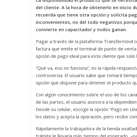
La disponibilidad el producto que se necesita
del cliente. A la hora de obtenerlo en inicio 
recuerda que tiene otra opción y solicita pag
inconvenientes, no del todo negativos porque
convierte en capacitador y todos ganan.
Pagar a través de la plataforma Transfermóvil o
factura que emite el terminal de punto de venta
opción de pago ideal para este cliente que solo l
“Qué va, eso no funciona”, es la rápida respuesta
controversia. El usuario sabe que tomará tiempo 
opción que dispone para obtener el producto q
Con algún conocimiento sobre el uso de los cana
de las partes, el usuario asesora a la dependie
Desde su celular, escoge la opción “Pago en Líne
los datos y acepta la operación, pero recibe c
Rápidamente la trabajadora de la tienda exaltada 
trámite le llevaría más tiempo del esperado, –pa