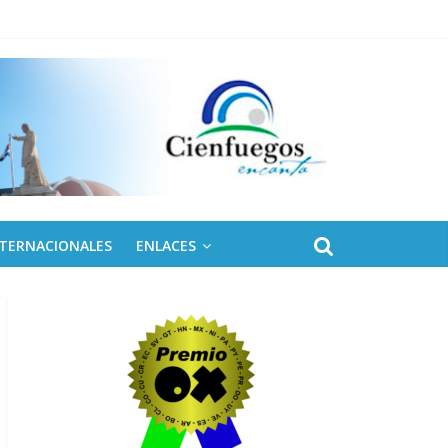
 de Fidel
NTERNACIONALES
ENLACES