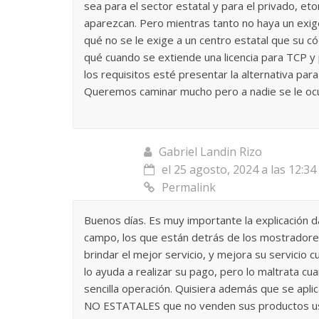
sea para el sector estatal y para el privado, e
La efímera
aparezcan. Pero mientras tanto no haya un exig
Un vergel en las nieblas de
qué no se le exige a un centro estatal que su có
Villuendas
la nostalgia
qué cuando se extiende una licencia para TCP 
21 septiembre, 2
los requisitos esté presentar la alternativa para
12 octubre, 2024
Francisco G. Navarro
0
3
Queremos caminar mucho pero a nadie se le ocu
Gabriel Landin Rizo
el 25 agosto, 2024 a las 12:3
Permalink
Buenos días. Es muy importante la explicación 
campo, los que están detrás de los mostradore
brindar el mejor servicio, y mejora su servicio c
lo ayuda a realizar su pago, pero lo maltrata cu
sencilla operación. Quisiera además que se apli
NO ESTATALES que no venden sus productos usa