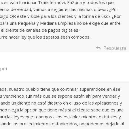
tonces va a funcionar Transfermóvi, EnZona y todos los que
 Torre del
Responso por el alma
encia de verdad, vamos a seguir en las mismas o peor. ¿Por
digo QR esté visible para los clientes y la forma de uso? ¿Por
atormentada de Denís
y para una Pequeña y Mediana Empresa no se exige que entre
024
Francisco G. Navarro
15 septiembre, 2024
Francisco G. Na
 el cliente de canales de pagos digitales?
0
rre hacer ley que los zapatos sean cómodos.
Respuesta
4 pm
dada, nuestro pueblo tiene que continuar superandose en ése
s vendiendo aún más que se supone están ahí para vender y
uando un cliente no está diestro en el uso de las aplicaciones y
ando niega la opción que tiene más si el cliente sabe que es una
cara las leyes que tenemos a los establecimientos estatales y
ndo los procedimientos establecidos, no podemos dejarle al