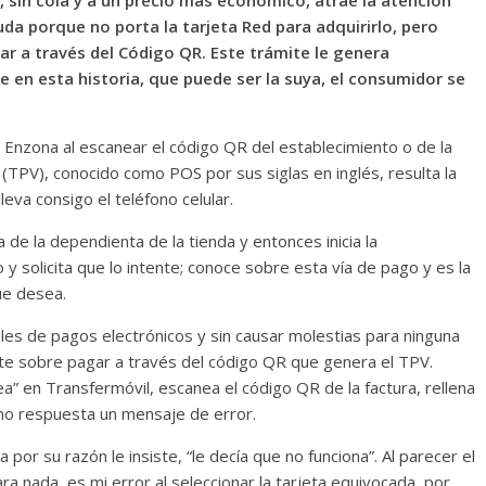
, sin cola y a un precio más económico, atrae la atención
duda porque no porta la tarjeta Red para adquirirlo, pero
ar a través del Código QR. Este trámite le genera
 en esta historia, que puede ser la suya, el consumidor se
 Enzona al escanear el código QR del establecimiento o de la
 (TPV), conocido como POS por sus siglas en inglés, resulta la
leva consigo el teléfono celular.
 de la dependienta de la tienda y entonces inicia la
y solicita que lo intente; conoce sobre esta vía de pago y es la
ue desea.
les de pagos electrónicos y sin causar molestias para ninguna
nte sobre pagar a través del código QR que genera el TPV.
a” en Transfermóvil, escanea el código QR de la factura, rellena
omo respuesta un mensaje de error.
por su razón le insiste, “le decía que no funciona”. Al parecer el
ra nada, es mi error al seleccionar la tarjeta equivocada, por