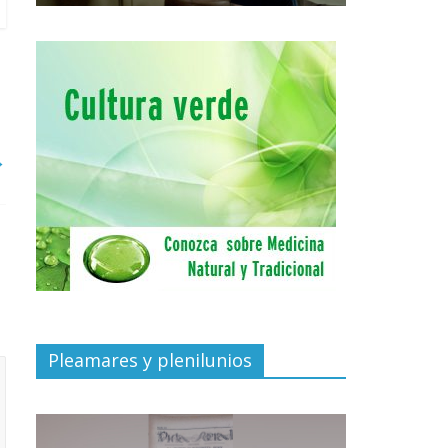
→
Pleamares y plenilunios