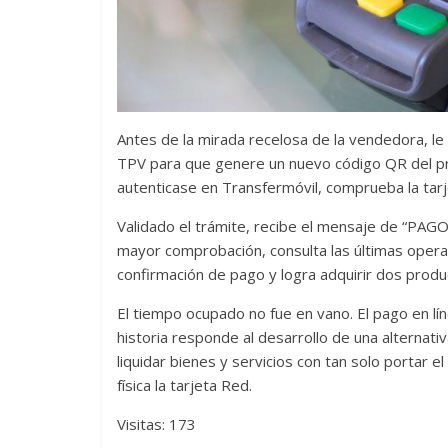
Las series-caramelos de
Una serie c
Shondaland
de muchas 
Antes de la mirada recelosa de la vendedora, le
13 marzo, 2026
Julio Martínez Molina
0
28 febrero, 2026
TPV para que genere un nuevo código QR del prec
autenticase en Transfermóvil, comprueba la tarjet
Validado el trámite, recibe el mensaje de “PAG
mayor comprobación, consulta las últimas operac
confirmación de pago y logra adquirir dos produ
El tiempo ocupado no fue en vano. El pago en lín
historia responde al desarrollo de una alternativa
Divertida 
liquidar bienes y servicios con tan solo portar e
dramática 
física la tarjeta Red.
Terror chamánico coreano
29 diciembre, 20
Visitas: 173
14 marzo, 2026
Julio Martínez Molina
0
0