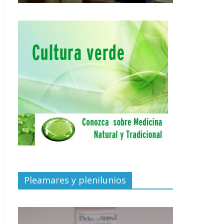
Pleamares y plenilunios