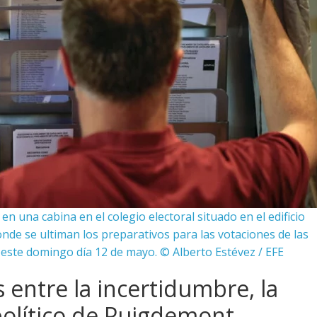
n una cabina en el colegio electoral situado en el edificio
de se ultiman los preparativos para las votaciones de las
 este domingo día 12 de mayo. © Alberto Estévez / EFE
s entre la incertidumbre, la
político de Puigdemont