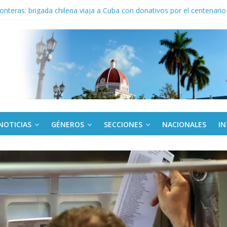
 En imágenes la prensa cubana rinde tributo al Comandante (+ Fotos)
ronteras: brigada chilena viaja a Cuba con donativos por el centenario
a: cien años, cien escuelas
Canel a brigada cubana que asistió en Venezuela
de rescate en escuela con desplome parcial en Cuba
NOTICIAS
GÉNEROS
SECCIONES
NACIONALES
I