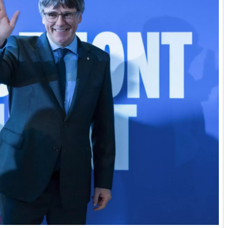
Responso por el alma
atormentada de Denís
15 septiembre, 2024
Francisco G. Nav
0