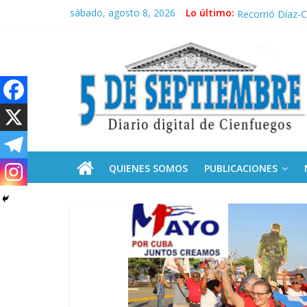
Saltar
sábado, agosto 8, 2026
Lo último:
El pulso de la 
al
Recorrió Díaz-C
contenido
5
Fidel, la Feria 
Premian a estud
Plan vacacional
Septiembre
Diario
digital
de
QUIENES SOMOS
PUBLICACIONES
Cienfuegos,
Cuba