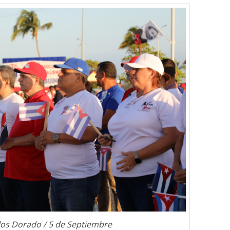
Cuento de hadas
interclasista en la alta
burguesía mexicana
30 diciembre, 2025
Julio Martínez Moli
0
Cine macizo de Cronenb
28 diciembre, 2025
Julio Martínez Moli
0
los Dorado / 5 de Septiembre