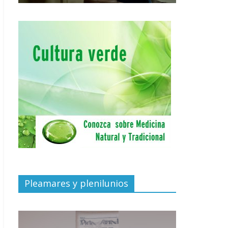
Pleamares y plenilunios