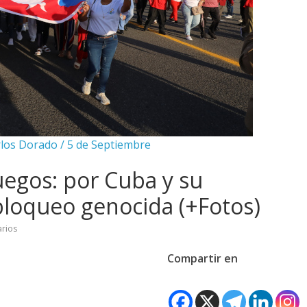
rlos Dorado / 5 de Septiembre
egos: por Cuba y su
 bloqueo genocida (+Fotos)
rios
Compartir en