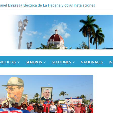
noche opacado por el alcohol
anel Empresa Eléctrica de La Habana y otras instalaciones
del Libro y el legado editorial cubano
iantes cubanos en certamen de ballet en Sudáfrica
 ICAIC, para los niños trabajamos
NOTICIAS
GÉNEROS
SECCIONES
NACIONALES
I