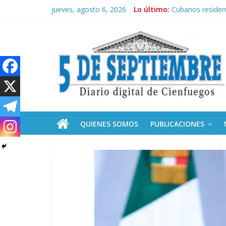
Saltar
jueves, agosto 6, 2026
Lo último:
Cubanos residen
al
Operación Cuba V
contenido
5
Condecoró Díaz-
Siguen labores 
Asela, una doct
Septiembre
Diario
digital
de
QUIENES SOMOS
PUBLICACIONES
Cienfuegos,
Cuba