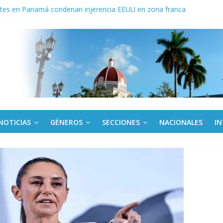
tes en Panamá condenan injerencia EEUU en zona franca
a: cien años, cien escuelas
Canel a brigada cubana que asistió en Venezuela
de rescate en escuela con desplome parcial en Cuba
ora cubana amante de la Estomatología, dice NO al bloqueo
NOTICIAS
GÉNEROS
SECCIONES
NACIONALES
I