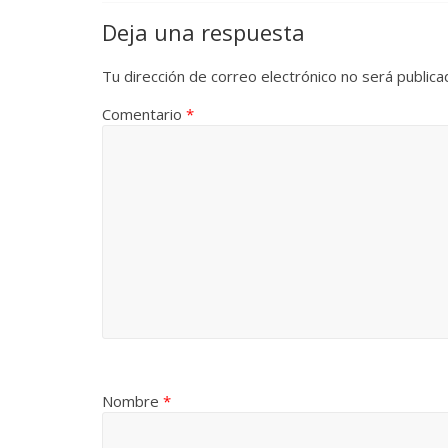
Deja una respuesta
Cuento 
intercla
Tu dirección de correo electrónico no será publica
burgues
Comentario
*
30 diciembr
0
Cine ma
Nombre
*
28 diciembr
0