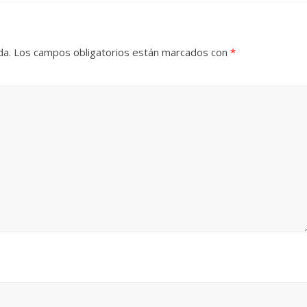
de hadas
sista en la alta
da.
Los campos obligatorios están marcados con
*
Un hombre entre dos
ía mexicana
mundos
e, 2025
Julio Martínez Molina
15 mayo, 2026
Julio Martínez Mo
El documental
Nuest
tierra
y el despojo de 
cizo de Cronenberg
pueblos originarios
e, 2025
Julio Martínez Molina
30 junio, 2026
Julio Martínez Mol