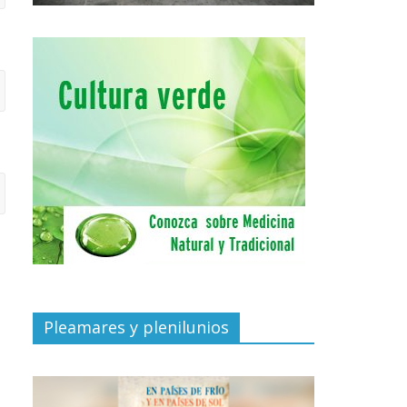
Pleamares y plenilunios