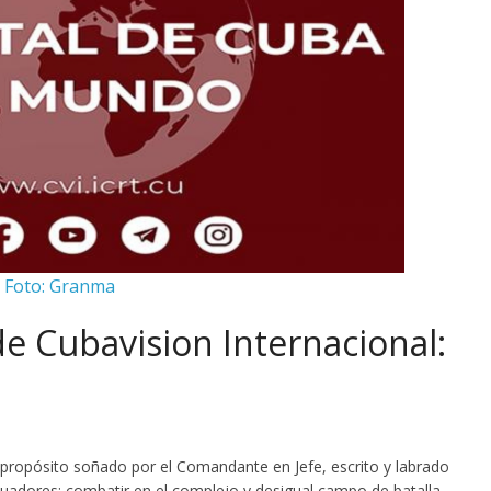
Foto: Granma
de Cubavision Internacional:
 propósito soñado por el Comandante en Jefe, escrito y labrado
nuadores: combatir en el complejo y desigual campo de batalla