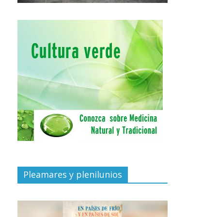
Pleamares y plenilunios