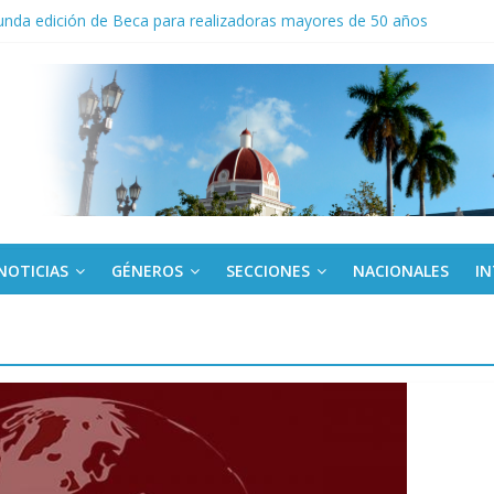
nda edición de Beca para realizadoras mayores de 50 años
o gourmet
 militar activo para jóvenes en Cienfuegos
de la Amistad al activista Donald Dutherland
NOTICIAS
GÉNEROS
SECCIONES
NACIONALES
I