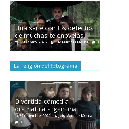
Cuento de
interclasi
Una serie con los defectos
burguesía
de muchas telenovelas
30 diciembre, 2
0
28 febrero, 2026
Julio Martínez Molina
0
0
La religión del fotograma
Divertida comedia
dramática argentina
Cine mac
o
29 diciembre, 2025
Julio Martínez Molina
28 diciembre,
0
0
0