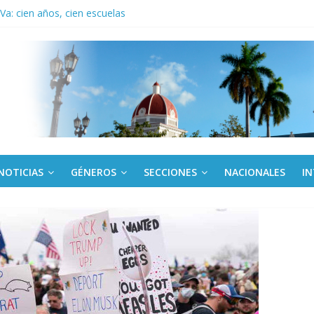
a: cien años, cien escuelas
Canel a brigada cubana que asistió en Venezuela
de rescate en escuela con desplome parcial en Cuba
 En imágenes la prensa cubana rinde tributo al Comandante (+ Fotos)
ronteras: brigada chilena viaja a Cuba con donativos por el centenario
NOTICIAS
GÉNEROS
SECCIONES
NACIONALES
I