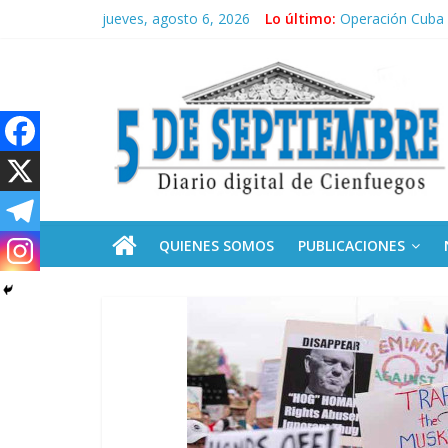
Saltar
jueves, agosto 6, 2026
Lo último:
Operación Cuba V
al
Condecoró Díaz-
contenido
5
Siguen labores 
“Junto a Fidel”:
Solidaridad sin f
Septiembre
Diario
digital
de
QUIENES SOMOS
PUBLICACIONES
Cienfuegos,
Cuba