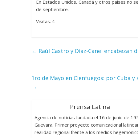
En Estados Unidos, Canadá y otros países no se
de septiembre.
Cuento de hadas
interclasista en la alta
Visitas: 4
Un hombre e
burguesía mexicana
mundos
30 diciembre, 2025
Julio Martínez Molina
0
15 mayo, 2026
Ju
←
Raúl Castro y Díaz-Canel encabezan de
1ro de Mayo en Cienfuegos: por Cuba y s
→
El document
Prensa Latina
tierra
y el de
Cine macizo de Cronenberg
Agencia de noticias fundada el 16 de junio de 1
pueblos orig
28 diciembre, 2025
Julio Martínez Molina
Guevara. Primer proyecto comunicacional latinoam
0
30 junio, 2026
Ju
realidad regional frente a los medios hegemónic