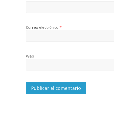
Responso por el alma
atormentada de Denís
Temprano ofi
15 septiembre, 2024
Francisco G. Navarro
2 noviembre, 2024
Correo electrónico
*
0
0
Web