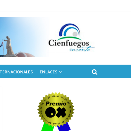
 de Fidel
NTERNACIONALES
ENLACES