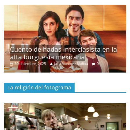
s
Cuento de hadas interclasista en la
alta burguesía mexicana
30 diciembre, 2025
Julio Martínez Molina
0
La religión del fotograma