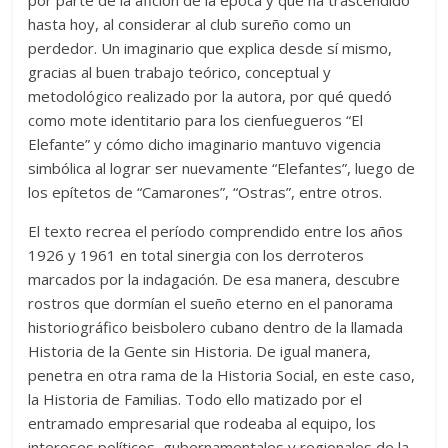
por parte de la afición de la época y que ha trascendido
hasta hoy, al considerar al club sureño como un
perdedor. Un imaginario que explica desde sí mismo,
gracias al buen trabajo teórico, conceptual y
metodológico realizado por la autora, por qué quedó
como mote identitario para los cienfuegueros “El
Elefante” y cómo dicho imaginario mantuvo vigencia
simbólica al lograr ser nuevamente “Elefantes”, luego de
los epítetos de “Camarones”, “Ostras”, entre otros.
El texto recrea el período comprendido entre los años
1926 y 1961 en total sinergia con los derroteros
marcados por la indagación. De esa manera, descubre
rostros que dormían el sueño eterno en el panorama
historiográfico beisbolero cubano dentro de la llamada
Historia de la Gente sin Historia. De igual manera,
penetra en otra rama de la Historia Social, en este caso,
la Historia de Familias. Todo ello matizado por el
entramado empresarial que rodeaba al equipo, los
intereses políticos, gubernamentales y regionales de la