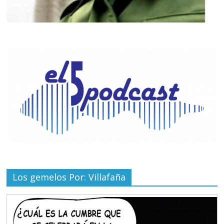
Los gemelos Por: Villafaña