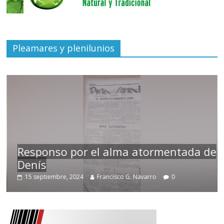
Pleamares y plenilunios
so por el alma atormentada de
Temprano 
embre, 2024
Francisco G. Navarro
0
2 noviembre,