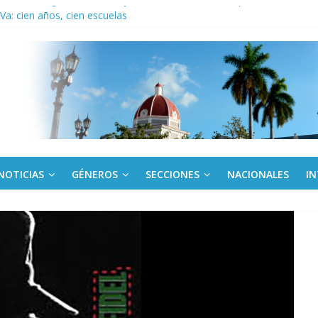
ronteras: brigada chilena viaja a Cuba con donativos por el centenario
a: cien años, cien escuelas
Canel a brigada cubana que asistió en Venezuela
de rescate en escuela con desplome parcial en Cuba
ora cubana amante de la Estomatología, dice NO al bloqueo
NOTICIAS
GÉNEROS
SECCIONES
NACIONALES
I