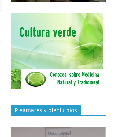
Pleamares y plenilunios