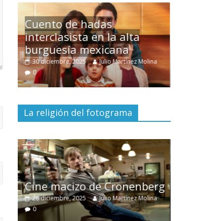
Un hombre entre dos
mundos
ina
15 mayo, 2026
Julio Martínez Molina
0
La religión del fotograma
El documental
Nuestra
tierra
y el despojo de los
erg
pueblos originarios
ina
30 junio, 2026
Julio Martínez Molina
0