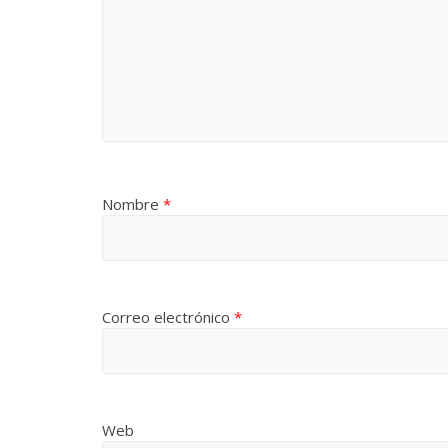
Las series-caramelos de
Una serie c
Shondaland
de muchas 
13 marzo, 2026
Julio Martínez Molina
0
28 febrero, 2026
Nombre
*
Correo electrónico
*
Divertida 
dramática 
Terror chamánico coreano
29 diciembre, 20
14 marzo, 2026
Julio Martínez Molina
0
0
Web