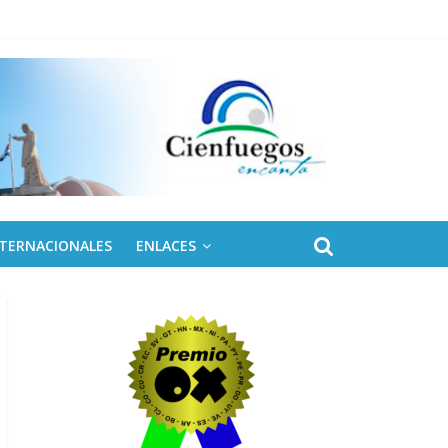
 de Fidel
NTERNACIONALES
ENLACES