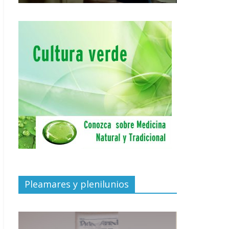
Pleamares y plenilunios