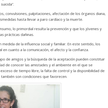
suicida”.
Cuento de hadas
os, convulsiones, palpitaciones, afectación de los órganos diana,
interclasista en la alta
smedidas hasta llevar a paro cardíaco y la muerte.
burguesía mexicana
nsumo, lo primordial resulta la prevención y que los jóvenes y
30 diciembre, 2025
Julio Martínez Moli
s prácticas dañinas.
0
medida de la influencia social y familiar. En este sentido, los
en cuanto a la comunicación, el afecto y la confianza.
rupo de amigos y la búsqueda de la aceptación pueden constituir
idad de conocer las amistades y el ambiente en el que se
exceso de tiempo libre, la falta de control y la disponibilidad de
d también son condiciones que favorecen.
comedia
argentina
Cine macizo de Cronenb
5
Julio Martínez Molina
28 diciembre, 2025
Julio Martínez Moli
0