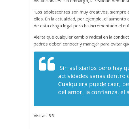
disfuncionales. Sin embargo, la realidad demues
La efímera 
“Los adolescentes son muy creativos, siempre 
Un vergel en las nieblas de
Villuendas
ellos. En la actualidad, por ejemplo, el aument
la nostalgia
21 septiembre, 20
de esta droga legal pero ha incrementado el quí
12 octubre, 2024
Francisco G. Navarro
0
3
Alerta que cualquier cambio radical en la condu
padres deben conocer y manejar para evitar que
Sin asfixiarlos pero hay q
actividades sanas dentro 
Cualquiera puede caer, pe
del amor, la confianza, el
Visitas: 35