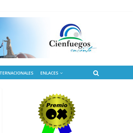
 de Fidel
NTERNACIONALES
ENLACES