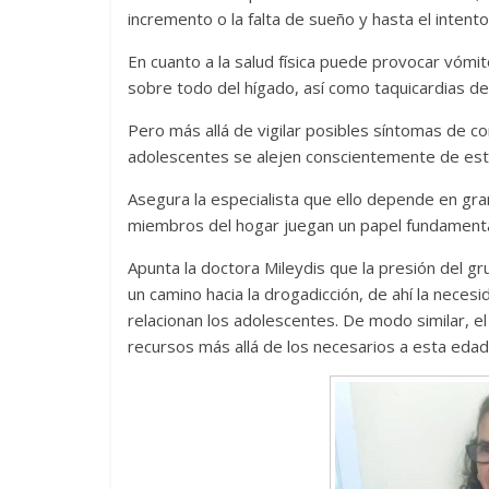
incremento o la falta de sueño y hasta el intento 
En cuanto a la salud física puede provocar vómit
sobre todo del hígado, así como taquicardias de
Pero más allá de vigilar posibles síntomas de co
adolescentes se alejen conscientemente de esta
Asegura la especialista que ello depende en gran 
miembros del hogar juegan un papel fundamental 
Apunta la doctora Mileydis que la presión del g
un camino hacia la drogadicción, de ahí la neces
relacionan los adolescentes. De modo similar, el 
recursos más allá de los necesarios a esta eda
Divertida 
dramática 
Terror chamánico coreano
29 diciembre, 202
14 marzo, 2026
Julio Martínez Molina
0
0