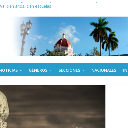
ronteras: brigada chilena viaja a Cuba con donativos por el centenario
a: cien años, cien escuelas
Canel a brigada cubana que asistió en Venezuela
de rescate en escuela con desplome parcial en Cuba
ora cubana amante de la Estomatología, dice NO al bloqueo
NOTICIAS
GÉNEROS
SECCIONES
NACIONALES
I