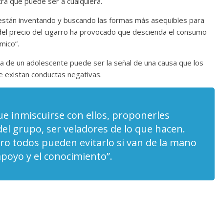
tra que puede ser a cualquiera.
Torre del
Responso por el alma
están inventando y buscando las formas más asequibles para
atormentada de Denís
o del precio del cigarro ha provocado que descienda el consumo
24
Francisco G. Navarro
15 septiembre, 2024
Francisco G. Nav
mico”.
0
cta de un adolescente puede ser la señal de una causa que los
 existan conductas negativas.
ue inmiscuirse con ellos, proponerles
del grupo, ser veladores de lo que hacen.
ro todos pueden evitarlo si van de la mano
 apoyo y el conocimiento”.